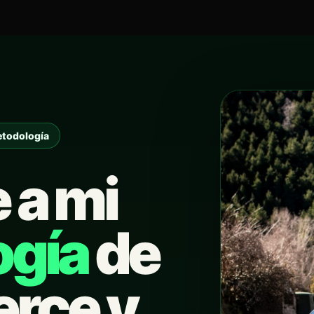
etodología
 a mi
ogía
de
rce y