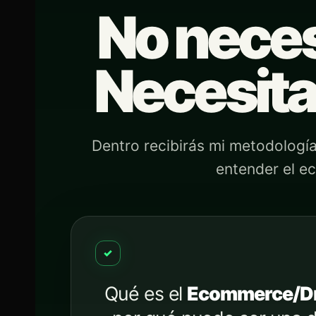
No neces
Necesit
Dentro recibirás mi metodología
entender el e
✓
Qué es el
Ecommerce/Dr