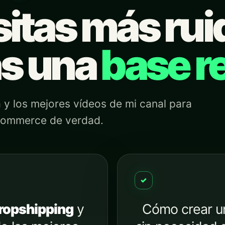
itas más rui
as una
base re
 y los mejores vídeos de mi canal para
commerce de verdad.
✓
opshipping
y
Cómo crear 