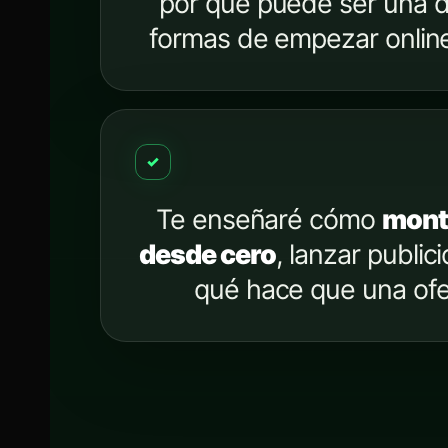
por qué puede ser una d
formas de empezar onlin
✓
Te enseñaré cómo
monta
desde cero
, lanzar publi
qué hace que una ofe