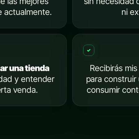
e las mejores
sin necesidad 
e actualmente.
ni ex
✓
r una tienda
Recibirás mis
cidad y entender
para construir
rta venda.
consumir conte