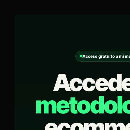
Acceso gratuito a mi m
Accede
metodol
ecomme