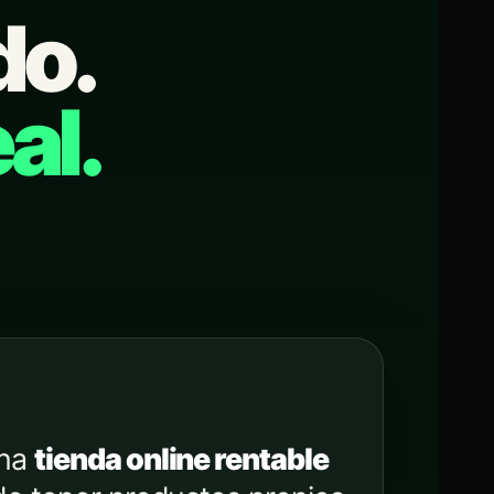
do.
al.
una
tienda online rentable