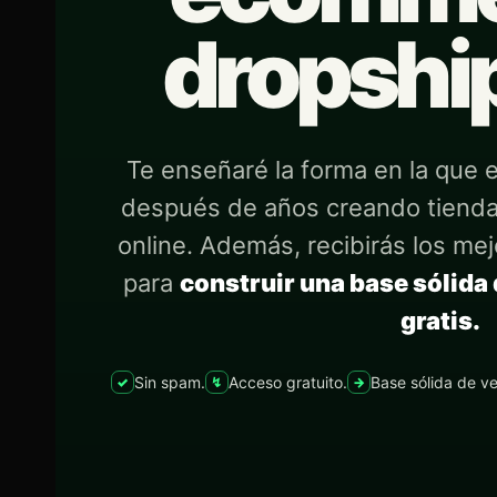
dropshi
Te enseñaré la forma en la que
después de años creando tienda
online. Además, recibirás los me
para
construir una base sólida
gratis.
Sin spam.
Acceso gratuito.
Base sólida de v
✓
↯
→