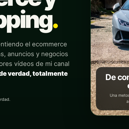
pping
.
 entiendo el ecommerce
s, anuncios y negocios
jores vídeos de mi canal
 de verdad, totalmente
De con
Una metod
erdad.
a